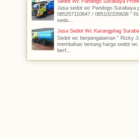
Sedot Wc Pandogo Surabaya Profe
Jasa sedot wc Pandogo Surabaya pr
085257110647 / 085102335638 " Ri
sedo...
Jasa Sedot Wc Karangpilag Suraba
Sedot wc berpengalaman " Rizky Ja
membahas tentang harga sedot wc jas
berf...