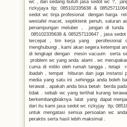
wc , dan sedang butuh jasa sedot wc ?, jang
rizkyjaya tlp; 085102335638 & 0852571106
sedot wc tinja profesional dengan harga rel
westafel macet, septiktenk penuh, saluran a
penampungan meluber , jangan di tunda l
085102335638 & 085257110647 , jasa sedot w
tercepat , tim kerja yang perofesional
menghubungi , kami akan segera ketempat a
di lengkapi dengan mesin vacuum serta se
problem wc yang anda alami . wc merupaka
cuma di miliki oleh rumah tangga , tetapi r
ibadah , tempat hiburan dan juga instansi p
media yang satu ini .sehingga anda boleh ba
terawat , apakah anda bisa betah berda pada
tidak . sebab wc yang terlihat kurang terawa
berkembangbiaknya lalat yang dapat menjad
dari itu kami jasa sedot wc rizkyjay tlp; 08
untuk mengatasi semua persoalan wc anda 
peraktis serta hasil lebih maksimal .