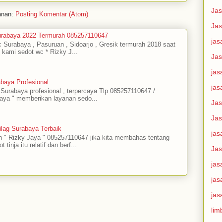
Jas
anan:
Posting Komentar (Atom)
Jas
urabaya 2022 Termurah 085257110647
jas
c Surabaya , Pasuruan , Sidoarjo , Gresik termurah 2018 saat
i kami sedot wc * Rizky J...
Jas
jas
baya Profesional
jas
urabaya profesional , terpercaya Tlp 085257110647 /
aya " memberikan layanan sedo...
Jas
Jas
lag Surabaya Terbaik
jas
 " Rizky Jaya " 085257110647 jika kita membahas tentang
tinja itu relatif dan berf...
Ja
jas
jas
jas
lim