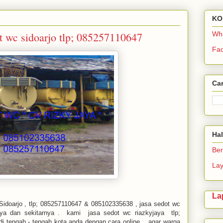
KO
t wc sidoarjo tlp; 085257110647
Wh
Fa
Car
Ha
Be
La
La
idoarjo , tlp; 085257110647 & 085102335638 , jasa sedot wc
baya dan sekitarnya . kami jasa sedot wc riazkyjaya tlp;
i tengah - tengah kota anda dengan cara online , agar warga