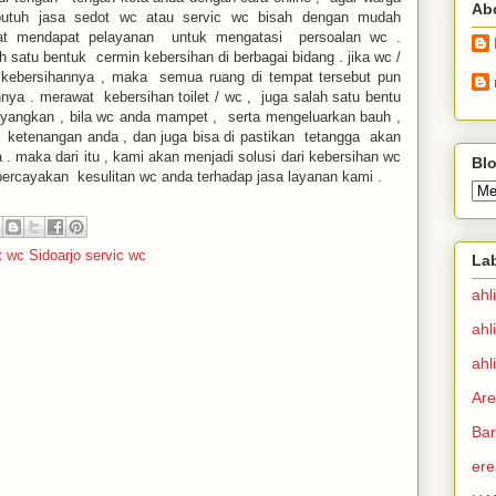
Ab
utuh jasa sedot wc atau servic wc bisah dengan mudah
at mendapat pelayanan untuk mengatasi persoalan wc .
h satu bentuk cermin kebersihan di berbagai bidang . jika wc /
wat kebersihannya , maka semua ruang di tempat tersebut pun
nnya . merawat kebersihan toilet / wc , juga salah satu bentu
yangkan , bila wc anda mampet , serta mengeluarkan bauh ,
ketenangan anda , dan juga bisa di pastikan tetangga akan
 maka dari itu , kami akan menjadi solusi dari kebersihan wc
Blo
percayakan kesulitan wc anda terhadap jasa layanan kami .
 wc Sidoarjo servic wc
La
ahl
ahl
ahl
Are
Bar
ere