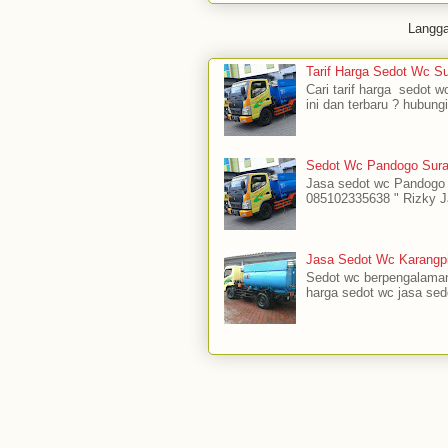
Langg
Tarif Harga Sedot Wc S
Cari tarif harga sedot w
ini dan terbaru ? hubung
Sedot Wc Pandogo Sura
Jasa sedot wc Pandogo S
085102335638 " Rizky J
Jasa Sedot Wc Karangpi
Sedot wc berpengalaman
harga sedot wc jasa sedot 