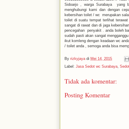
Sidoarjo , warga Surabaya yang b
menghubungi kami dan dengan cep
kebersihan toilet / wc merupakan sala
toilet di suatu tempat terlihat tera
sangat di rawat dan di jaga kebersiha
pencegahan penyakit . anda boleh ba
sudah pasti akan sangat mengganggu 
ikut komleng dengan keadaan wc anda .
/ toilet anda , semoga anda bisa mem
By
rizkyjaya
di
Mei 14, 2015
Label:
Jasa Sedot wc Surabaya
,
Sedot
Tidak ada komentar:
Posting Komentar