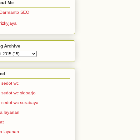
out Me
Darmanto SEO
rizkyjaya
g Archive
bel
i sedot wc
i sedot wc sidoarjo
i sedot wc surabaya
a layanan
at
a layanan