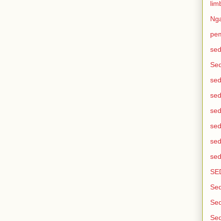
lim
Ng
pem
sed
Se
sed
sed
sed
sed
sed
sed
SE
Sed
Sed
Sed