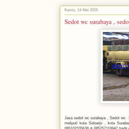
Kamis, 14 Mei 2015
Sedot wc surabaya , sedo
Jasa sedot wc surabaya , Sedot wc S
meliputi kota Sidoarjo , kota Sura
085102335638 & 085257110647 hadir d