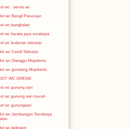
ot wc . servis wc
ot wc Bangil Pasuruan
ot wc bangkalan
ot wc barata jaya surabaya
ot wc buduran sidoarjo
ot wc Candi Sidoarjo
ot wc Dlanggu Mojokerto
ot wc gondang Mojokerto
DOT WC GRESIK
ot wc gunung sari
ot wc gunung sari murah
ot wc gunungsari
dot wc Jambangan Surabaya
atan
ot wc kebraon