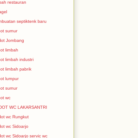
bah restauran
agel
buatan septiktenk baru
ot sumur
dot Jombang
ot limbah
ot limbah industri
ot limbah pabrik
ot lumpur
ot sumur
ot wc
DOT WC LAKARSANTRI
ot wc Rungkut
ot wc Sidoarjo
ot wc Sidoarjo servic wc