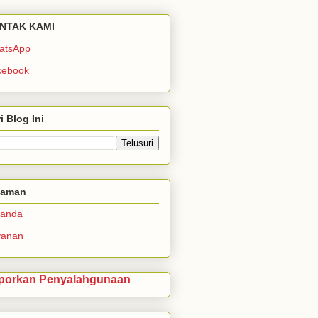
NTAK KAMI
atsApp
cebook
i Blog Ini
laman
randa
yanan
porkan Penyalahgunaan