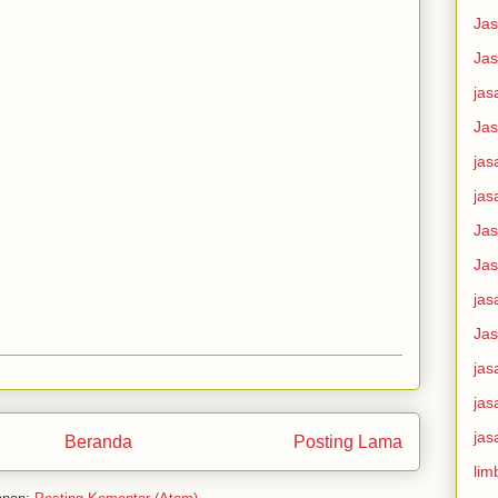
Jas
Jas
jas
Jas
jas
jas
Jas
Jas
jas
Ja
jas
jas
jas
Beranda
Posting Lama
lim