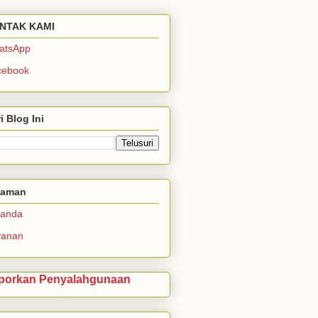
NTAK KAMI
atsApp
cebook
i Blog Ini
laman
randa
yanan
porkan Penyalahgunaan