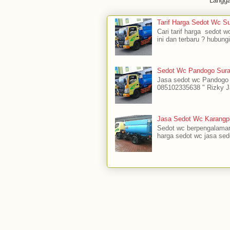
Langg
Tarif Harga Sedot Wc S
Cari tarif harga sedot w
ini dan terbaru ? hubung
Sedot Wc Pandogo Sura
Jasa sedot wc Pandogo S
085102335638 " Rizky J
Jasa Sedot Wc Karangpi
Sedot wc berpengalaman
harga sedot wc jasa sedot 