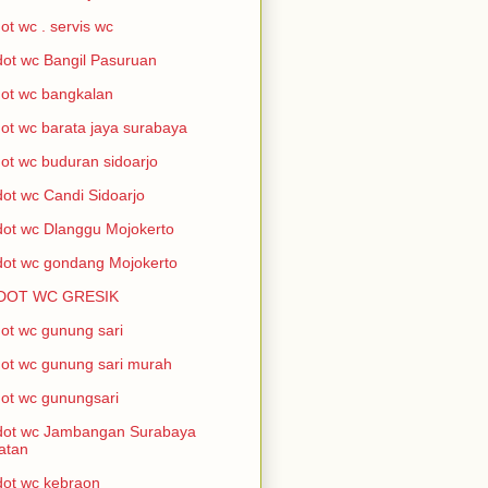
ot wc . servis wc
ot wc Bangil Pasuruan
ot wc bangkalan
ot wc barata jaya surabaya
ot wc buduran sidoarjo
ot wc Candi Sidoarjo
ot wc Dlanggu Mojokerto
ot wc gondang Mojokerto
DOT WC GRESIK
ot wc gunung sari
ot wc gunung sari murah
ot wc gunungsari
dot wc Jambangan Surabaya
atan
ot wc kebraon