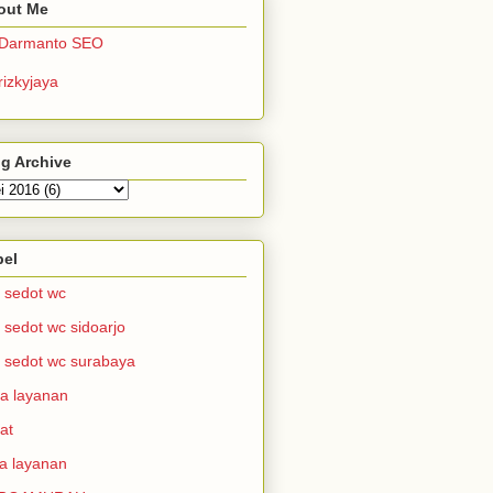
out Me
Darmanto SEO
rizkyjaya
g Archive
bel
i sedot wc
i sedot wc sidoarjo
i sedot wc surabaya
a layanan
at
a layanan