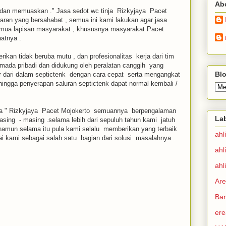
Ab
dan memuaskan ." Jasa sedot wc tinja Rizkyjaya Pacet
aran yang bersahabat , semua ini kami lakukan agar jasa
semua lapisan masyarakat , khususnya masyarakat Pacet
atnya .
an tidak beruba mutu , dan profesionalitas kerja dari tim
mada pribadi dan didukung oleh peralatan canggih yang
Blo
dari dalam septictenk dengan cara cepat serta mengangkat
gga penyerapan saluran septictenk dapat normal kembali /
inja " Rizkyjaya Pacet Mojokerto semuannya berpengalaman
La
asing - masing .selama lebih dari sepuluh tahun kami jatuh
namun selama itu pula kami selalu memberikan yang terbaik
ahl
 kami sebagai salah satu bagian dari solusi masalahnya .
ahl
ahl
Are
Bar
ere