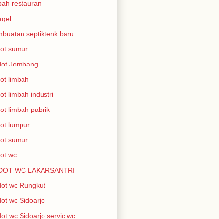
bah restauran
agel
buatan septiktenk baru
ot sumur
dot Jombang
ot limbah
ot limbah industri
ot limbah pabrik
ot lumpur
ot sumur
ot wc
DOT WC LAKARSANTRI
ot wc Rungkut
ot wc Sidoarjo
ot wc Sidoarjo servic wc