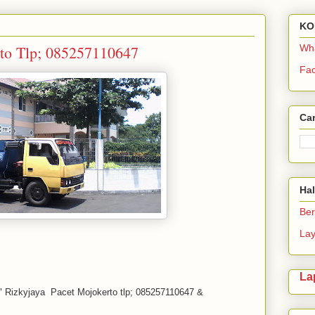
KO
to Tlp; 085257110647
Wh
Fa
Car
Ha
Be
La
La
" Rizkyjaya Pacet Mojokerto tlp; 085257110647 &