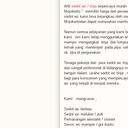
Ahli
sedot wc / tinja
terpercaya murah 
Mojokerto ". memiliki harga dan penaw
sedot wc kami bisa terjangkau oleh 
Mojokertodan dapat merasakan mamfa
Namun semua pelayanan yang kami berik
kami . tim kami tetap menggunakan ar
mampu mengangkat tinja dan lumpur 
lemak yang menempel pada pipa sehin
ok jika di pergunakan .
Tenaga pekerja dari jasa sedot wc t
dan sangat profesional di bidangnya m
bangun dalam usaha sedot wc tinja , 
bagi para konsumen yang mempercayai
wc yang terjadi di tempat mereka .
Kami mengcaver ;
Sedot wc berbau
Sedot wc meluber / pull
Pemasangan westafel / closed
Servic wc mampet / got buntu