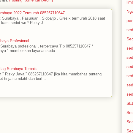
anan:
Posting Komentar (Atom)
lim
Ng
urabaya 2022 Termurah 085257110647
c Surabaya , Pasuruan , Sidoarjo , Gresik termurah 2018 saat
pem
i kami sedot wc * Rizky J...
sed
Se
baya Profesional
urabaya profesional , terpercaya Tlp 085257110647 /
sed
aya " memberikan layanan sedo...
sed
sed
lag Surabaya Terbaik
 " Rizky Jaya " 085257110647 jika kita membahas tentang
sed
tinja itu relatif dan berf...
sed
sed
SE
Sed
Sed
Sed